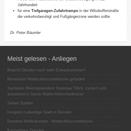
Jahrhundert
für eine
Tiefgaragen-Zufahrtrampe
in der Wilsdrufferstraße
die verkehrsberuhigt und Fußgängerzone werden sollte
Dr. Peter Bäumler
Meist gelesen - Anliegen
Braucht Dresden noch mehr Einkaufszentren?
Moratorium Waldschlösschenbrücke gefordert
Sachsens Ministerpräsident Stanislaw Tillich: zynisch und
anmaßend in Sache Waldschlösschenbrücke
Sieben Sünden
Kongress Lebendige Stadt in Dresden
Dresdner Weltkulturerbe - Waldschlösschenbrücke
Konzerthaus Dresden