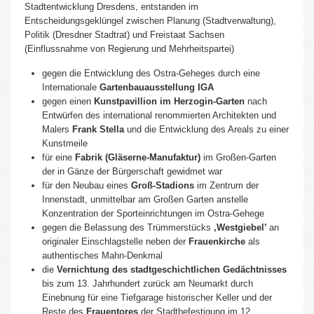
Stadtentwicklung Dresdens, entstanden im
Entscheidungsgeklüngel zwischen Planung (Stadtverwaltung),
Politik (Dresdner Stadtrat) und Freistaat Sachsen
(Einflussnahme von Regierung und Mehrheitspartei)
gegen die Entwicklung des Ostra-Geheges durch eine
Internationale
Gartenbauausstellung IGA
gegen einen
Kunstpavillion im Herzogin-Garten
nach
Entwürfen des international renommierten Architekten und
Malers
Frank Stella
und die Entwicklung des Areals zu einer
Kunstmeile
für eine
Fabrik
(Gläserne-Manufaktur)
im Großen-Garten
der in Gänze der Bürgerschaft gewidmet war
für den Neubau eines
Groß-Stadions
im Zentrum der
Innenstadt, unmittelbar am Großen Garten anstelle
Konzentration der Sporteinrichtungen im Ostra-Gehege
gegen die Belassung des Trümmerstücks
‚Westgiebel’
an
originaler Einschlagstelle neben der
Frauenkirche
als
authentisches Mahn-Denkmal
die
Vernichtung des stadtgeschichtlichen Gedächtnisses
bis zum 13. Jahrhundert zurück am Neumarkt durch
Einebnung für eine Tiefgarage historischer Keller und der
Reste des
Frauentores
der Stadtbefestigung im 12.