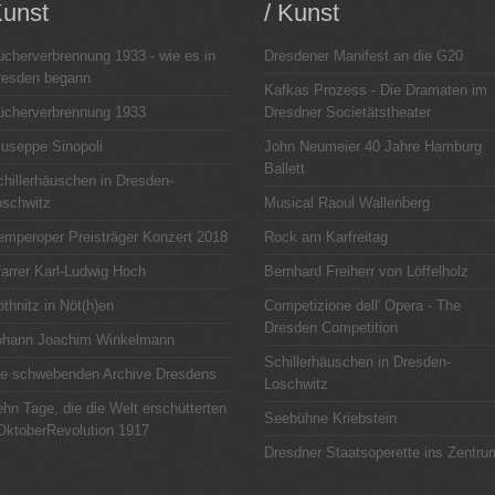
unst
/ Kunst
ücherverbrennung 1933 - wie es in
Dresdener Manifest an die G20
resden begann
Kafkas Prozess - Die Dramaten im
ücherverbrennung 1933
Dresdner Societätstheater
iuseppe Sinopoli
John Neumeier 40 Jahre Hamburg
Ballett
chillerhäuschen in Dresden-
oschwitz
Musical Raoul Wallenberg
emperoper Preisträger Konzert 2018
Rock am Karfreitag
arrer Karl-Ludwig Hoch
Bernhard Freiherr von Löffelholz
thnitz in Nöt(h)en
Competizione dell' Opera - The
Dresden Competition
ohann Joachim Winkelmann
Schillerhäuschen in Dresden-
ie schwebenden Archive Dresdens
Loschwitz
hn Tage, die die Welt erschütterten
Seebühne Kriebstein
 OktoberRevolution 1917
Dresdner Staatsoperette ins Zentru