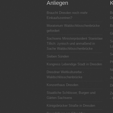
Anliegen
K
Braucht Dresden noch mehr
B
Einkaufszentren?
D
Moratorium Waldschlösschenbrücke
B
gefordert
G
Sachsens Ministerpräsident Stanislaw
S
Tillich: zynisch und anmaßend in
L
Sache Waldschlösschenbrücke
S
Sieben Sünden
Pf
Kongress Lebendige Stadt in Dresden
Nö
Dresdner Weltkulturerbe -
Waldschlösschenbrücke
J
Konzerthaus Dresden
D
Staatliche Schlösser, Burgen und
Ze
Gärten Sachsens
-
Königsbrücker Straße in Dresden