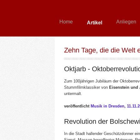
Home
Anliegen
Artikel
Zehn Tage, die die W
Artikel
Kultur / Kunst
Zehn Tage, die die Welt 
Oktjarb - Oktoberrevolut
Zum 100jährigen Jubiläum der Oktoberrevo
Stummfilmklassiker von
Eisenstein und
untermalt.
veröffentlicht
Musik in Dresden, 11.11.2
Revolution der Bolschew
In die Stadt hallender Geschützdonner ei
Signal. Massen bewaffneter Matrosen, Rotg