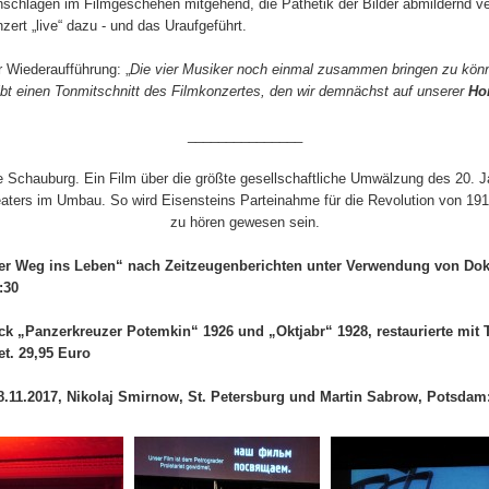
schlägen im Filmgeschehen mitgehend, die Pathetik der Bilder abmildernd 
ert „live“ dazu - und das Uraufgeführt.
r Wiederaufführung: „
Die vier Musiker noch einmal zusammen bringen zu könn
gibt einen Tonmitschnitt des Filmkonzertes, den wir demnächst auf unserer
Ho
_______________
 Schauburg. Ein Film über die größte gesellschaftliche Umwälzung des 20. J
aters im Umbau. So wird Eisensteins Parteinahme für die Revolution von 191
zu hören gewesen sein.
er Weg ins Leben“ nach Zeitzeugenberichten unter Verwendung von Do
:30
k „Panzerkreuzer Potemkin“ 1926 und „Oktjabr“ 1928, restaurierte mit
et. 29,95 Euro
.11.2017, Nikolaj Smirnow, St. Petersburg und Martin Sabrow, Potsdam