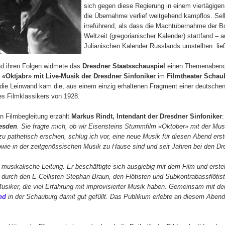
sich gegen diese Regierung in einem viertägige
die Übernahme verlief weitgehend kampflos. Selb
irreführend, als dass die Machtübernahme der 
Weltzeit (gregorianischer Kalender) stattfand – 
Julianischen Kalender Russlands umstellten lie
 ihren Folgen widmete das
Dresdner Staatsschauspiel
einen Themenabend m
s
«
Oktjabr
»
mit Live-Musik der Dresdner Sinfoniker
im
Filmtheater Schau
 die Leinwand kam die, aus einem einzig erhaltenen Fragment einer deuts
es Filmklassikers von 1928.
 Filmbegleitung erzählt
Markus Rindt, Intendant der Dresdner Sinfoniker
resden
. Sie fragte mich, ob wir Eisensteins Stummfilm «Oktober» mit der Mus
zu pathetisch erschien, schlug ich vor, eine neue Musik für diesen Abend erst
owie in der zeitgenössischen Musik zu Hause sind und seit Jahren bei den Dre
musikalische Leitung. Er beschäftigte sich ausgiebig mit dem Film und erste
r durch den E-Cellisten Stephan Braun, den Flötisten und Subkontrabassflöti
Musiker, die viel Erfahrung mit improvisierter Musik haben. Gemeinsam mit 
and
in der Schauburg damit gut gefüllt. Das Publikum erlebte an diesem Abend