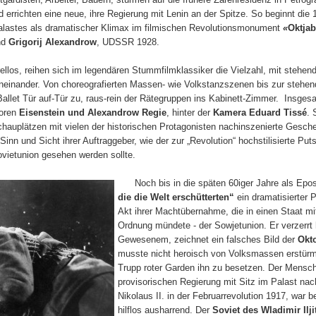
d errichten eine neue, ihre Regierung mit Lenin an der Spitze. So beginnt die
alastes als dramatischer Klimax im filmischen Revolutionsmonument
«
Oktjab
nd
Grigorij Alexandrow
, UDSSR 1928.
los, reihen sich im legendären Stummfilmklassiker die Vielzahl, mit stehe
aneinander. Von choreografierten Massen- wie Volkstanzszenen bis zur stehe
Ballet Tür auf-Tür zu, raus-rein der Rätegruppen ins Kabinett-Zimmer. Insge
toren
Eisenstein und Alexandrow Regie
, hinter der
Kamera Eduard Tissé
. 
lschauplätzen mit vielen der historischen Protagonisten nachinszenierte Ges
Sinn und Sicht ihrer Auftraggeber, wie der zur „Revolution“ hochstilisierte Pu
ovietunion gesehen werden sollte.
Noch bis in die späten 60iger Jahre als Epos d
die die Welt erschütterten“
ein dramatisierter 
Akt ihrer Machtübernahme, die in einen Staat m
Ordnung mündete - der Sowjetunion. Er verzerrt 
Gewesenem, zeichnet ein falsches Bild der
Okt
musste nicht heroisch von Volksmassen erstürmt
Trupp roter Garden ihn zu besetzen. Der Mens
provisorischen Regierung mit Sitz im Palast nac
Nikolaus II. in der Februarrevolution 1917, war b
hilflos ausharrend. Der
Soviet des Wladimir Ilj