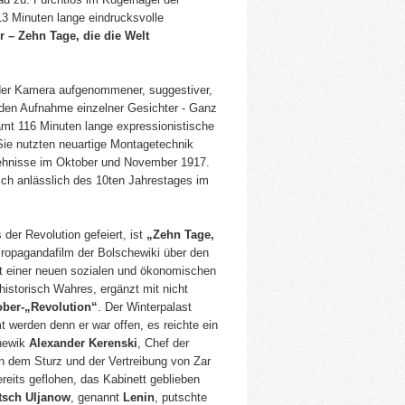
 13 Minuten lange eindrucksvolle
r – Zehn Tage, die die Welt
nder Kamera aufgenommener, suggestiver,
nden Aufnahme einzelner Gesichter - Ganz
samt 116 Minuten lange expressionistische
Sie nutzten neuartige Montagetechnik
chehnisse im Oktober und November 1917.
tsch anlässlich des 10ten Jahrestages im
er Revolution gefeiert, ist
„Zehn Tage,
Propagandafilm der Bolschewiki über den
it einer neuen sozialen und ökonomischen
historisch Wahres, ergänzt mit nicht
ober-„Revolution“
. Der Winterpalast
 werden denn er war offen, es reichte ein
chewik
Alexander Kerenski
, Chef der
h dem Sturz und der Vertreibung von Zar
ereits geflohen, das Kabinett geblieben
itsch Uljanow
, genannt
Lenin
, putschte