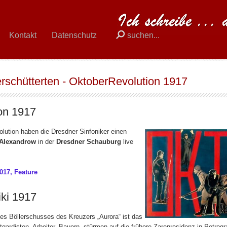
Kontakt
Datenschutz
elt erschütterten - OktoberRevolution 1917
erschütterten - OktoberRevolution 1917
ion 1917
lution haben die Dresdner Sinfoniker einen
 Alexandrow
in der
Dresdner Schauburg
live
017, Feature
iki 1917
nes Böllerschusses des Kreuzers „Aurora“ ist das
ardisten, Arbeiter, Bauern, stürmen auf die frühere Zarenresidenz in Petrogr