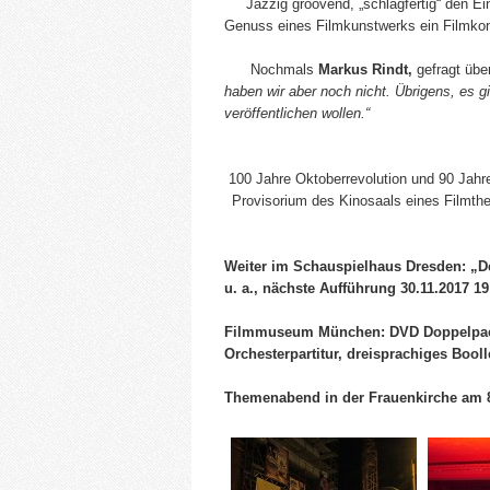
Jazzig groovend, „schlagfertig“ den Ein
Genuss eines Filmkunstwerks ein Filmkonz
Nochmals
Markus Rindt,
gefragt übe
haben wir aber noch nicht. Übrigens, es 
veröffentlichen wollen.“
100 Jahre Oktoberrevolution und 90 Jahre
Provisorium des Kinosaals eines Filmthe
Weiter im Schauspielhaus Dresden:
„D
u. a., nächste Aufführung 30.11.2017 19
Filmmuseum München:
DVD Doppelpac
Orchesterpartitur, dreisprachiges Booll
Themenabend in der Frauenkirche am 8