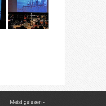
r
Meist gelesen -