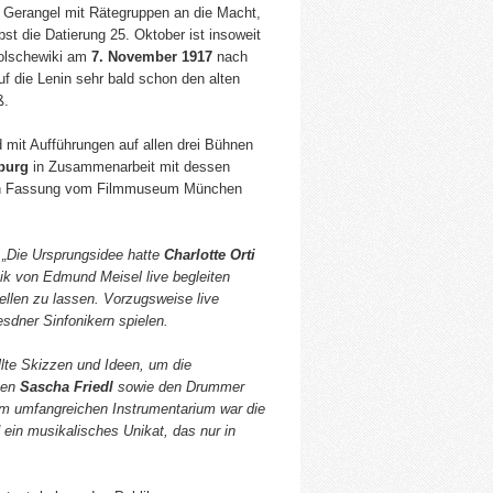
n Gerangel mit Rätegruppen an die Macht,
st die Datierung 25. Oktober ist insoweit
Bolschewiki am
7. November 1917
nach
auf die Lenin sehr bald schon den alten
ß.
it Aufführungen auf allen drei Bühnen
burg
in Zusammenarbeit mit dessen
chen Fassung vom Filmmuseum München
:
„Die Ursprungsidee hatte
Charlotte Orti
ik von Edmund Meisel live begleiten
ellen zu lassen. Vorzugsweise live
sdner Sinfonikern spielen.
llte Skizzen und Ideen, um die
sten
Sascha Friedl
sowie den Drummer
dem umfangreichen Instrumentarium war die
 ein musikalisches Unikat, das nur in