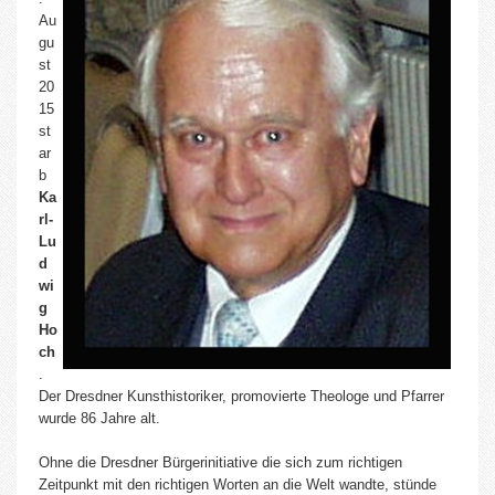
Au
gu
st
20
15
st
ar
b
Ka
rl-
Lu
d
wi
g
Ho
ch
.
Der Dresdner Kunsthistoriker, promovierte Theologe und Pfarrer
wurde 86 Jahre alt.
Ohne die Dresdner Bürgerinitiative die sich zum richtigen
Zeitpunkt mit den richtigen Worten an die Welt wandte, stünde