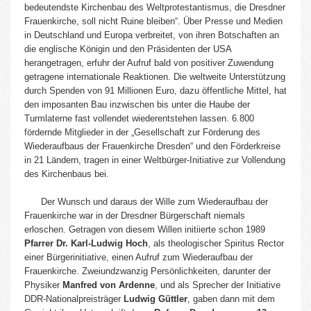
bedeutendste Kirchenbau des Weltprotestantismus, die Dresdner
Frauenkirche, soll nicht Ruine bleiben“. Über Presse und Medien
in Deutschland und Europa verbreitet, von ihren Botschaften an
die englische Königin und den Präsidenten der USA
herangetragen, erfuhr der Aufruf bald von positiver Zuwendung
getragene internationale Reaktionen. Die weltweite Unterstützung
durch Spenden von 91 Millionen Euro, dazu öffentliche Mittel, hat
den imposanten Bau inzwischen bis unter die Haube der
Turmlaterne fast vollendet wiederentstehen lassen. 6.800
fördernde Mitglieder in der „Gesellschaft zur Förderung des
Wiederaufbaus der Frauenkirche Dresden“ und den Förderkreise
in 21 Ländern, tragen in einer Weltbürger-Initiative zur Vollendung
des Kirchenbaus bei.
Der Wunsch und daraus der Wille zum Wiederaufbau der
Frauenkirche war in der Dresdner Bürgerschaft niemals
erloschen. Getragen von diesem Willen initiierte schon 1989
Pfarrer
Dr. Karl-Ludwig Hoch
, als theologischer Spiritus Rector
einer Bürgerinitiative, einen Aufruf zum Wiederaufbau der
Frauenkirche. Zweiundzwanzig Persönlichkeiten, darunter der
Physiker
Manfred von Ardenne
, und als Sprecher der Initiative
DDR-Nationalpreisträger
Ludwig Güttler
, gaben dann mit dem