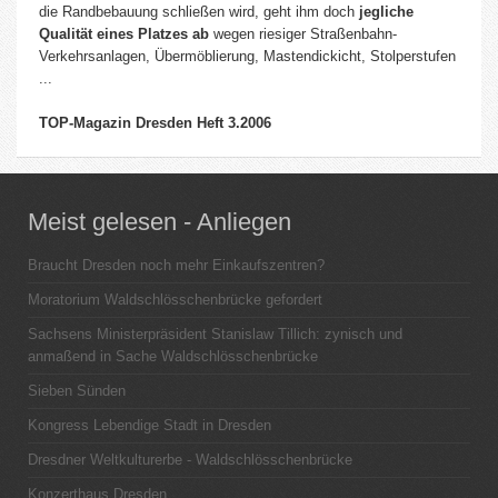
die Randbebauung schließen wird, geht ihm doch
jegliche
Qualität eines Platzes ab
wegen riesiger Straßenbahn-
Verkehrsanlagen, Übermöblierung, Mastendickicht, Stolperstufen
...
TOP-Magazin Dresden Heft 3.2006
Meist gelesen - Anliegen
Braucht Dresden noch mehr Einkaufszentren?
Moratorium Waldschlösschenbrücke gefordert
Sachsens Ministerpräsident Stanislaw Tillich: zynisch und
anmaßend in Sache Waldschlösschenbrücke
Sieben Sünden
Kongress Lebendige Stadt in Dresden
Dresdner Weltkulturerbe - Waldschlösschenbrücke
Konzerthaus Dresden