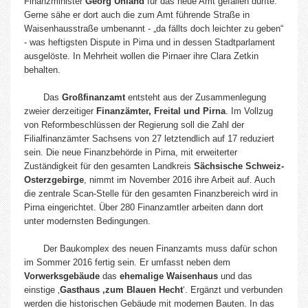
Finanzminister
Georg Unland
für das neue Amt gefallen dürfte.
Gerne sähe er dort auch die zum Amt führende Straße in
Waisenhausstraße umbenannt - „da fällts doch leichter zu geben“
- was heftigsten Dispute in Pirna und in dessen Stadtparlament
ausgelöste. In Mehrheit wollen die Pirnaer ihre Clara Zetkin
behalten.
Das
Großfinanzamt
entsteht aus der Zusammenlegung
zweier derzeitiger
Finanzämter, Freital und Pirna
. Im Vollzug
von Reformbeschlüssen der Regierung soll die Zahl der
Filialfinanzämter Sachsens von 27 letztendlich auf 17 reduziert
sein. Die neue Finanzbehörde in Pirna, mit erweiterter
Zuständigkeit für den gesamten Landkreis
Sächsische Schweiz-
Osterzgebirge
, nimmt im November 2016 ihre Arbeit auf. Auch
die zentrale Scan-Stelle für den gesamten Finanzbereich wird in
Pirna eingerichtet. Über 280 Finanzamtler arbeiten dann dort
unter modernsten Bedingungen.
Der Baukomplex des neuen Finanzamts muss dafür schon
im Sommer 2016 fertig sein. Er umfasst neben dem
Vorwerksgebäude
das
ehemalige Waisenhaus
und das
einstige ‚
Gasthaus ‚zum Blauen Hecht
‘. Ergänzt und verbunden
werden die historischen Gebäude mit modernen Bauten. In das