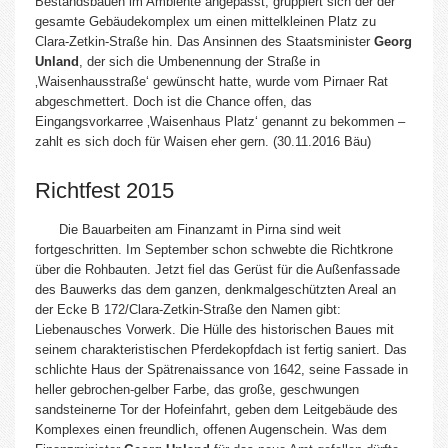
Bestandsbauen im Ambiente angepasst, gruppiert sich der der
gesamte Gebäudekomplex um einen mittelkleinen Platz zu
Clara-Zetkin-Straße hin. Das Ansinnen des Staatsminister
Georg
Unland
, der sich die Umbenennung der Straße in
‚Waisenhausstraße‘ gewünscht hatte, wurde vom Pirnaer Rat
abgeschmettert. Doch
ist die Chance offen, das
Eingangsvorkarree ‚Waisenhaus Platz‘ genannt
zu bekommen –
zahlt es sich doch für Waisen eher gern. (30.11.2016 Bäu)
Richtfest 2015
Die Bauarbeiten am Finanzamt in Pirna sind weit
fortgeschritten. Im September schon schwebte die Richtkrone
über die Rohbauten. Jetzt fiel das Gerüst für die Außenfassade
des Bauwerks das dem ganzen, denkmalgeschützten Areal an
der Ecke B 172/Clara-Zetkin-Straße den Namen gibt:
Liebenausches Vorwerk. Die Hülle des historischen Baues mit
seinem charakteristischen Pferdekopfdach ist fertig saniert. Das
schlichte Haus der Spätrenaissance von 1642, seine Fassade in
heller gebrochen-gelber Farbe, das große, geschwungen
sandsteinerne Tor der Hofeinfahrt, geben dem Leitgebäude des
Komplexes einen freundlich, offenen Augenschein. Was dem