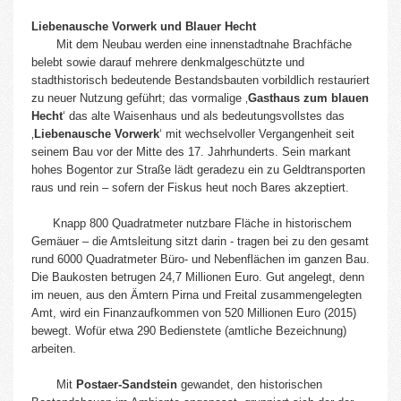
Liebenausche Vorwerk und Blauer Hecht
Mit dem Neubau werden eine innenstadtnahe Brachfäche
belebt sowie darauf mehrere denkmalgeschützte und
stadthistorisch bedeutende Bestandsbauten vorbildlich restauriert
zu neuer Nutzung geführt; das vormalige ‚
Gasthaus zum blauen
Hecht
‘ das alte Waisenhaus und als bedeutungsvollstes das
‚
Liebenausche Vorwerk
‘ mit wechselvoller Vergangenheit seit
seinem Bau vor der Mitte des 17. Jahrhunderts. Sein markant
hohes Bogentor zur Straße lädt geradezu ein zu Geldtransporten
raus und rein – sofern der Fiskus heut noch Bares akzeptiert.
Knapp 800 Quadratmeter nutzbare Fläche in historischem
Gemäuer – die Amtsleitung sitzt darin - tragen bei zu den gesamt
rund 6000 Quadratmeter Büro- und Nebenflächen im ganzen Bau.
Die Baukosten betrugen 24,7 Millionen Euro. Gut angelegt, denn
im neuen, aus den Ämtern Pirna und Freital zusammengelegten
Amt, wird ein Finanzaufkommen von 520 Millionen Euro (2015)
bewegt. Wofür etwa 290 Bedienstete (amtliche Bezeichnung)
arbeiten.
Mit
Postaer-Sandstein
gewandet, den historischen